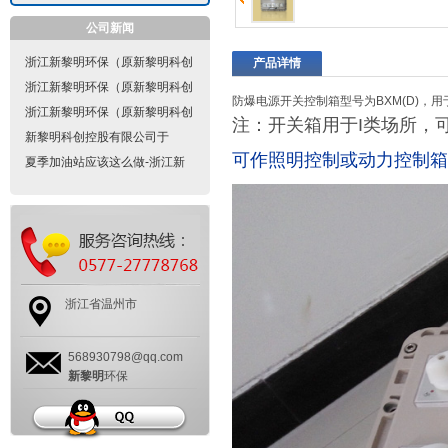
公司新闻
浙江新黎明环保（原新黎明科创
产品详情
控股有限公司）隔爆型电气设备
浙江新黎明环保（原新黎明科创
防爆电源开关控制箱型号为BXM(D)，
的设计、制造要点是什么？
控股有限公司）防爆电气的防爆
浙江新黎明环保（原新黎明科创
注：开关箱用于I类场所，
标志是怎样的？
控股有限公司）防爆配电箱隔爆
新黎明科创控股有限公司于
可作照明控制或动力控制箱
型的设计是怎样的？
2021年10月11日经永嘉县市场
夏季加油站应该这么做-浙江新
监督管理局批准改为现名称浙江
黎明环保有限公司
新黎明环保有限公司
浙江省温州市
568930798@qq.com
新黎明
环保