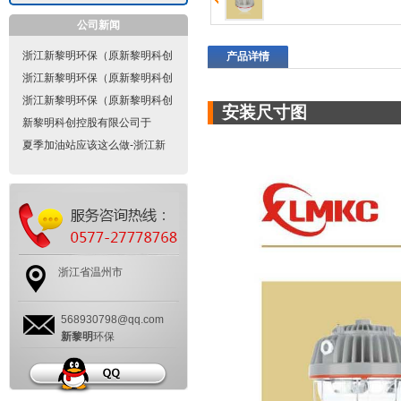
公司新闻
浙江新黎明环保（原新黎明科创
产品详情
控股有限公司）隔爆型电气设备
浙江新黎明环保（原新黎明科创
的设计、制造要点是什么？
控股有限公司）防爆电气的防爆
浙江新黎明环保（原新黎明科创
安装尺寸图
标志是怎样的？
控股有限公司）防爆配电箱隔爆
新黎明科创控股有限公司于
型的设计是怎样的？
2021年10月11日经永嘉县市场
夏季加油站应该这么做-浙江新
监督管理局批准改为现名称浙江
黎明环保有限公司
新黎明环保有限公司
浙江省温州市
568930798@qq.com
新黎明
环保