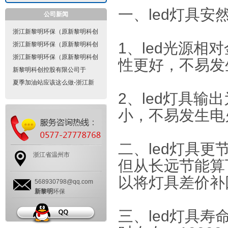
一、led灯具安
公司新闻
浙江新黎明环保（原新黎明科创
1、led光源
控股有限公司）隔爆型电气设备
浙江新黎明环保（原新黎明科创
的设计、制造要点是什么？
控股有限公司）防爆电气的防爆
浙江新黎明环保（原新黎明科创
性更好，不易发
标志是怎样的？
控股有限公司）防爆配电箱隔爆
新黎明科创控股有限公司于
型的设计是怎样的？
2021年10月11日经永嘉县市场
夏季加油站应该这么做-浙江新
2、led灯具输
监督管理局批准改为现名称浙江
黎明环保有限公司
新黎明环保有限公司
小，不易发生电
二、led灯具更
浙江省温州市
但从长远节能算
以将灯具差价补
568930798@qq.com
新黎明
环保
三、led灯具寿